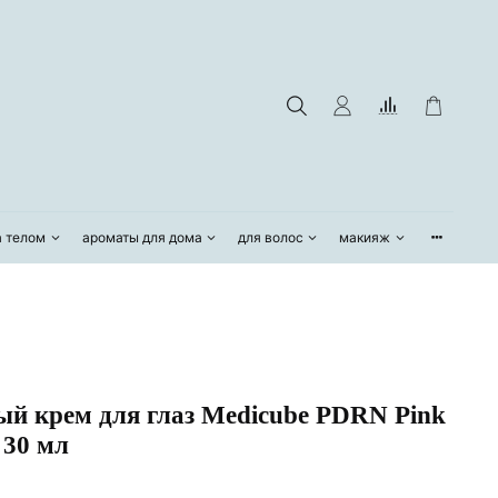
а телом
ароматы для дома
для волос
макияж
й крем для глаз Medicube PDRN Pink
 30 мл