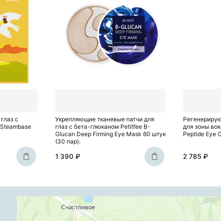
глаз с
Укрепляющие тканевые патчи для
Регенериру
 Steambase
глаз с бета-глюканом Petitfee B-
для зоны во
Glucan Deep Firming Eye Mask 60 штук
Peptide Eye 
(30 пар).
1 390 ₽
2 785 ₽