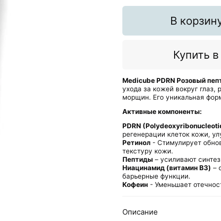
В корзин
Купить в
Medicube PDRN Розовый пеп
ухода за кожей вокруг глаз,
морщин. Его уникальная фор
Активные компоненты:
PDRN (Polydeoxyribonucleoti
регенерации клеток кожи, ул
Ретинол
- Стимулирует обно
текстуру кожи.
Пептиды
– усиливают синтез
Ниацинамид (витамин B3)
– 
барьерные функции.​
Кофеин
- Уменьшает отечнос
Описание