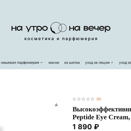
/ нишевая парфюмерия
маски
из шелка
уход за лицом
уход з
(0)
Высокоэффективны
Peptide Eye Cream,
1 890 ₽