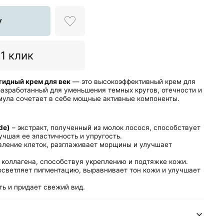
у
 1 клик
тидный крем для век
— это высокоэффективный крем для
 разработанный для уменьшения темных кругов, отечности и
мула сочетает в себе мощные активные компоненты.
de)
– экстракт, полученный из молок лосося, способствует
учшая ее эластичность и упругость.​
вление клеток, разглаживает морщины и улучшает
 коллагена, способствуя укреплению и подтяжке кожи.​
осветляет пигментацию, выравнивает тон кожи и улучшает
ть и придает свежий вид.