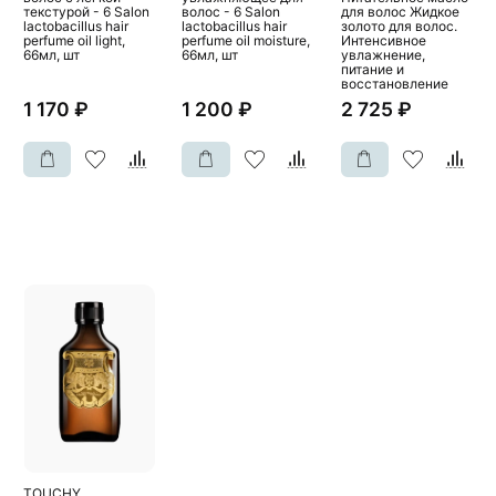
текстурой - 6 Salon
волос - 6 Salon
для волос Жидкое
lactobacillus hair
lactobacillus hair
золото для волос.
perfume oil light,
perfume oil moisture,
Интенсивное
66мл, шт
66мл, шт
увлажнение,
питание и
восстановление
1 170 ₽
1 200 ₽
2 725 ₽
TOUCHY