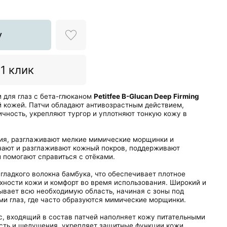
у
 1 клик
 для глаз с бета-глюканом
Petitfee B-Glucan Deep Firming
й кожей.
Патчи обладают антивозрастным
действием
,
чность, укрепляют тургор и уплотняют тонкую кожу в
ия
, разглаживают мелкие мимические морщинки и
чают и
разглаживают
кожный покров, поддерживают
и помогают
справиться
с отёками.
гладкого волокна бамбука, что обеспечивает плотное
хности кожи и комфорт во время использования. Широкий и
ывает всю необходимую область, начиная с зоны под
ми глаз, где часто образуются мимические морщинки.
с, входящий в состав патчей наполняет кожу питательными
сть и шелушения, укрепляет защитные функции кожи,