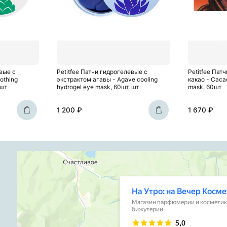
вые с
Petitfee Патчи гидрогелевые с
Petitfee Пат
othing
экстрактом агавы - Agave cooling
какао - Caca
 шт
hydrogel eye mask, 60шт, шт
mask, 60шт
1 200 ₽
1 670 ₽