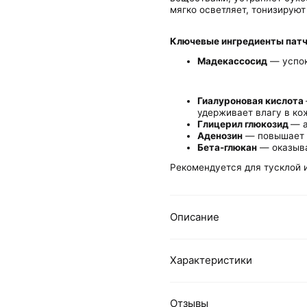
мягко осветляет, тонизируют
Ключевые ингредиенты патч
Мадекассосид
— успок
Гиалуроновая кислота
удерживает влагу в ко
Глицерил глюкозид
— а
Аденозин
— повышает у
Бета-глюкан
— оказыв
Рекомендуется для тусклой и
Описание
Характеристики
Отзывы