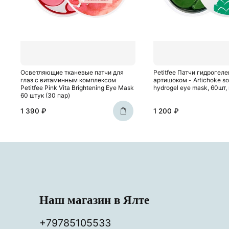
Осветляющие тканевые патчи для
Petitfee Патчи гидрогеле
глаз с витаминным комплексом
артишоком - Artichoke so
Petitfee Pink Vita Brightening Eye Mask
hydrogel eye mask, 60шт,
60 штук (30 пар)
1 390 ₽
1 200 ₽
Наш магазин в Ялте
+79785105533