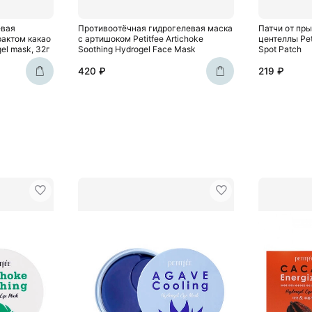
евая
Противоотёчная гидрогелевая маска
Патчи от пр
актом какао
с артишоком Petitfee Artichoke
центеллы Peti
gel mask, 32г
Soothing Hydrogel Face Mask
Spot Patch
420 ₽
219 ₽