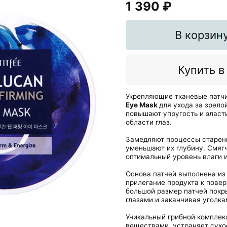
1 390 ₽
В корзин
Купить в
Укрепляющие тканевые патчи
Eye Mask
для ухода за зрело
повышают упругость и эласти
области глаз.
Замедляют процессы
старен
уменьшают их глубину.
Смяг
оптимальный уровень влаги 
Основа патчей выполнена из 
прилегание продукта к повер
большой размер патчей покр
глазами и заканчивая уголка
Уникальный грибной комплек
веществами, устраняет сухо