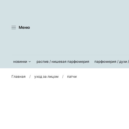
Меню
новинки
распив / нишевая парфюмерия
парфюмерия / духи 
Главная
уход за лицом
патчи