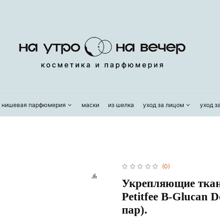
/ нишевая парфюмерия
маски
из шелка
уход за лицом
уход з
(0)
Укрепляющие ткане
Petitfee B-Glucan 
пар).