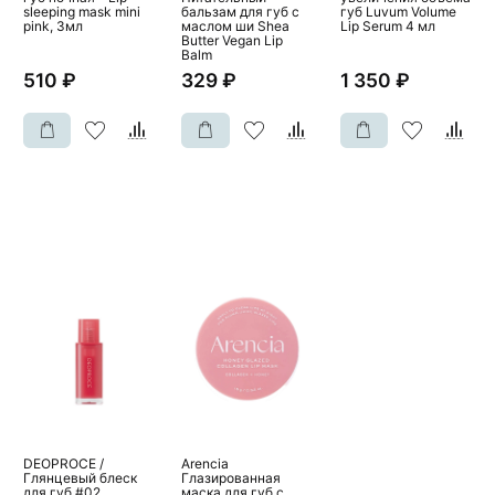
sleeping mask mini
бальзам для губ с
губ Luvum Volume
pink, 3мл
маслом ши Shea
Lip Serum 4 мл
Butter Vegan Lip
Balm
510 ₽
329 ₽
1 350 ₽
DEOPROCE /
Arencia
Глянцевый блеск
Глазированная
для губ #02
маска для губ с