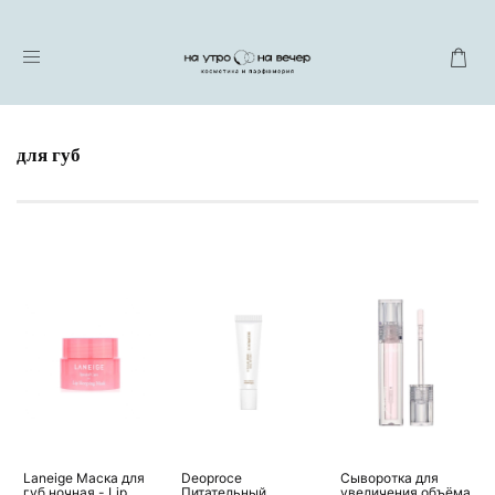
для губ
Laneige Маска для
Deoproce
Сыворотка для
губ ночная - Lip
Питательный
увеличения объёма