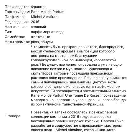
Производство:
Франция
Торговый дом:
Parle Moi de Parfum
Парфюмер:
Michel Almairac
Год создания:
2016
Назначение:
женский
Тип:
парфюмерная вода
Семейства:
цветочные
Ноты аромата:
роза,
пачули
Что можеть быть прекраснее чистого, благородного,
восхитительного аромата, композиция которого
построена на цветочном благоухании
головокружительной, опьяняющей, королевской
розы?
Ее душистые лепестки сводили с ума не одно
поколение поэтов и музыкантов, художников и
скульпторов, которые посвящали прекрасному
растению свои произведения. Роза по праву считается
самым популярным и знаменитым цветком, ноты
которого регулярно используются в парфюмерном
искусстве. Ей посвящается и восхитительный эликсир
Parle Moi de Parfum Une Tonne De Roses, произведение
молодого, но невероятно успешного нишевого бренда
из романтичной и таинственной Франции.
Презентация запаха состоялась в рамках первой
О товаре:
коллекции компании в 2016 году, и завоевала
восхищенные овации широкой публики. Парфюм был
разработан в содружестве с прекрасным мастером
своего дела - Michel Almairac, который как никто