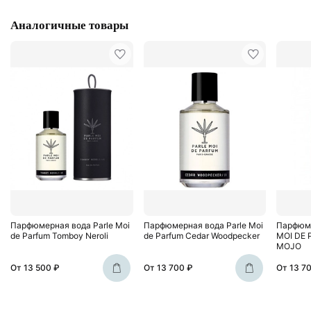
Аналогичные товары
Парфюмерная вода Parle Moi
Парфюмерная вода Parle Moi
Парфюме
de Parfum Tomboy Neroli
de Parfum Cedar Woodpecker
MOI DE
MOJO
От
13 500 ₽
От
13 700 ₽
От
13 7