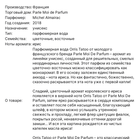
Производство:
Франция
Торговый дом:
Parle Moi de Parfum
Парфюмер:
Michel Almairac
Год создания:
2018
Назначение:
унисекс
Тип:
парфюмерная вода
Семейства:
цветочные,
восточные
Ноты аромата:
ирис
Парфюмерная вода Orris Tatoo от молодого
французского бренда Parle Moi De Parfum – аромат из
линейки унисекс, созданный для решительных, смелых
неординарных личностей. Этот парфюм из семейства
цветочно-восточных можно классифицировать как
моноаромат. В его основу заложен единственный
аккорд – нота ириса. Но как фантастично, божественно,
сказочно раскрывается эта нота уже с первой капли!
Сладкий, цветочный аромат королевского ириса
появляется в верхней ноте Orris Tatoo от Parle Moi De
О товаре:
Parfum, затем ярко раскрывается в сердце композиции
и оставляет после себя насыщенный, благоухающий
шлейф, в котором можно услышать утреннюю
свежесть и прохладу, легкий флер цветущих фиалок,
покрытых росой, ненавязчивые оттенки дорогой
замши… И вся эта картина рождается из чистых
капелек масла ириса!
Orris Tatoo от Parle Moi De Parfum – это классический