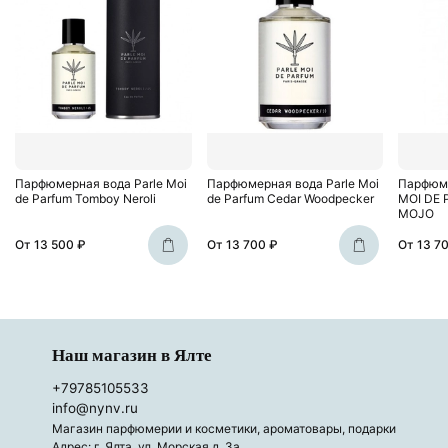
Парфюмерная вода Parle Moi
Парфюмерная вода Parle Moi
Парфюме
de Parfum Tomboy Neroli
de Parfum Cedar Woodpecker
MOI DE
MOJO
От
13 500 ₽
От
13 700 ₽
От
13 7
Наш магазин в Ялте
+79785105533
info@nynv.ru
Магазин парфюмерии и косметики, ароматовары, подарки
Адрес: г. Ялта, ул. Морская д. 3а