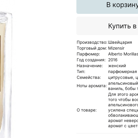
В корзин
Купить в
Производство:
Швейцария
Торговый дом:
Mizensir
Парфюмер:
Alberto Morilla
Год создания:
2016
Назначение:
женский
Тип:
парфюмерная
Семейства:
цитрусовые,
апельсиновый
Ноты аромата:
ваниль,
бобы 
Для этого ар
того чтобы во
апельсинового
О товаре:
усилена специ
обволакивающи
аромат невер
аромат с цве