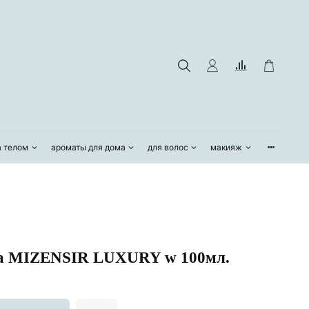
а телом
ароматы для дома
для волос
макияж
а MIZENSIR LUXURY w 100мл.