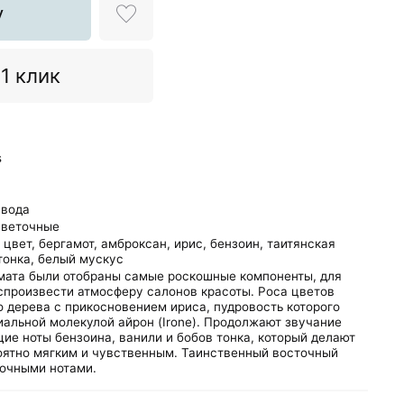
у
 1 клик
s
 вода
цветочные
 цвет,
бергамот,
амброксан,
ирис,
бензоин,
таитянская
тонка,
белый мускус
омата были отобраны самые роскошные компоненты, для
спроизвести атмосферу салонов красоты. Роса цветов
 дерева с прикосновением ириса, пудровость которого
альной молекулой айрон (Irone). Продолжают звучание
е ноты бензоина, ванили и бобов тонка, который делают
оятно мягким и чувственным. Таинственный восточный
точными нотами.