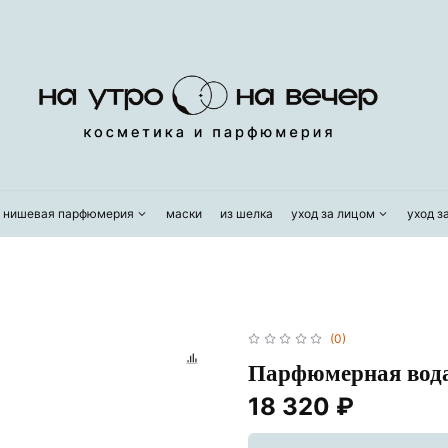
/ нишевая парфюмерия
маски
из шелка
уход за лицом
уход з
(0)
Парфюмерная вод
18 320 ₽