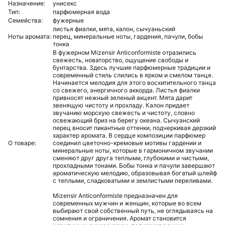
Назначение:
унисекс
Тип:
парфюмерная вода
Семейства:
фужерные
листья фиалки,
мята,
калон,
сычуаньский
Ноты аромата:
перец,
минеральные ноты,
гардения,
пачули,
бобы
тонка
В фужерном Mizensir Anticonformiste отразились
свежесть, новаторство, ощущение свободы и
бунтарства. Здесь лучшие парфюмерные традиции и
современный стиль слились в ярком и смелом танце.
Начинается мелодия для этого восхитительного танца
со свежего, энергичного аккорда. Листья фиалки
привносят нежный зеленый акцент. Мята дарит
звенящую чистоту и прохладу. Калон придает
звучанию морскую свежесть и чистоту, словно
освежающий бриз на берегу океана. Сычуанский
перец вносит пикантные оттенки, подчеркивая дерзкий
характер аромата. В сердце композиции парфюмер
О товаре:
соединил цветочно-кремовые мотивы гардении и
минеральные ноты, которые в гармоничном звучании
сменяют друг друга теплыми, глубокими и чистыми,
прохладными тонами. Бобы тонка и пачули завершают
ароматическую мелодию, образовывая богатый шлейф
с теплыми, сладковатыми и землистыми переливами.
Mizensir Anticonformiste предназначен для
современных мужчин и женщин, которые во всем
выбирают свой собственный путь, не оглядываясь на
сомнения и ограничения. Аромат становится