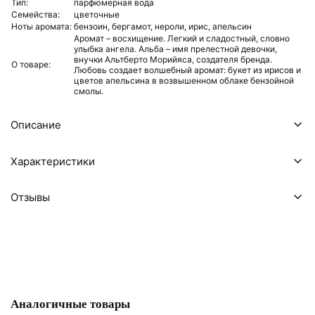
Тип:
парфюмерная вода
Семейства:
цветочные
Ноты аромата:
бензоин,
бергамот,
нероли,
ирис,
апельсин
Аромат – восхищение. Легкий и сладостный, словно
улыбка ангела. Альба – имя прелестной девочки,
внучки Альтберто Морийяса, создателя бренда.
О товаре:
Любовь создает волшебный аромат: букет из ирисов и
цветов апельсина в возвышенном облаке бензойной
смолы.
Описание
Характеристики
Отзывы
Аналогичные товары