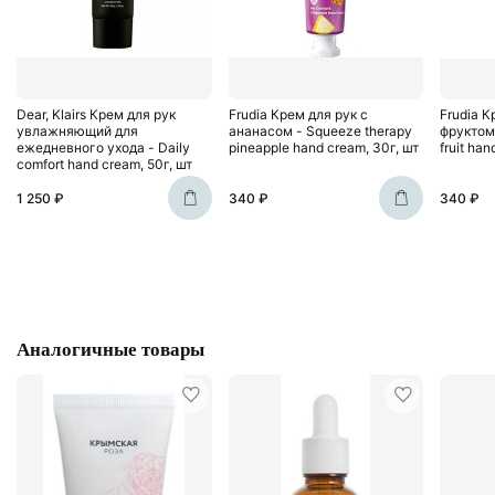
Dear, Klairs Крем для рук
Frudia Крем для рук c
Frudia К
увлажняющий для
ананасом - Squeeze therapy
фруктом
ежедневного ухода - Daily
pineapple hand cream, 30г, шт
fruit ha
comfort hand cream, 50г, шт
1 250 ₽
340 ₽
340 ₽
Аналогичные товары