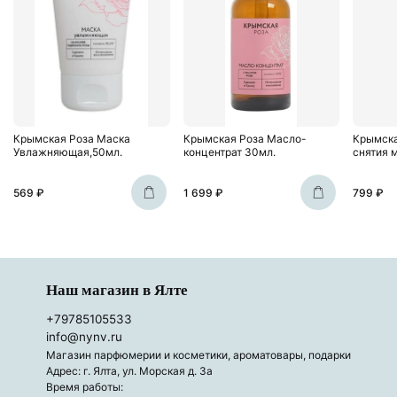
Крымская Роза Маска
Крымская Роза Масло-
Крымска
Увлажняющая,50мл.
концентрат 30мл.
снятия 
569 ₽
1 699 ₽
799 ₽
Наш магазин в Ялте
+79785105533
info@nynv.ru
Магазин парфюмерии и косметики, ароматовары, подарки
Адрес: г. Ялта, ул. Морская д. 3а
Время работы: