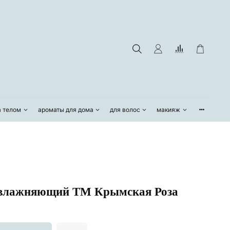
а телом
ароматы для дома
для волос
макияж
Увлажняющий ТМ Крымская Роза