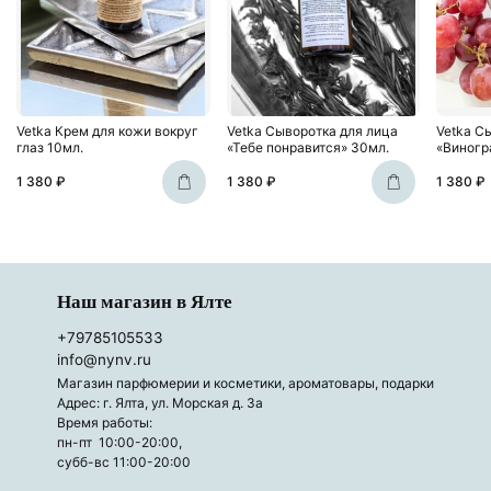
Vetka Крем для кожи вокруг
Vetka Сыворотка для лица
Vetka С
глаз 10мл.
«Тебе понравится» 30мл.
«Виногр
1 380 ₽
1 380 ₽
1 380 ₽
Наш магазин в Ялте
+79785105533
info@nynv.ru
Магазин парфюмерии и косметики, ароматовары, подарки
Адрес: г. Ялта, ул. Морская д. 3а
Время работы:
пн-пт 10:00-20:00,
субб-вс 11:00-20:00