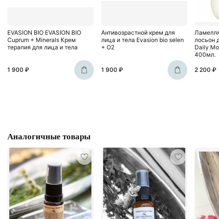
EVASION BIO EVASION BIO
Антивозрастной крем для
Ламелл
Сuprum + Minerals Крем
лица и тела Evasion bio selen
лосьон 
терапия для лица и тела
+ O2
Daily Mo
400мл.
1 900 ₽
1 900 ₽
2 200 ₽
Аналогичные товары