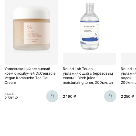
Увлажняющий веганский
Round Lab Тонер
Round L
крем с комбучей Dr.Ceuracle
увлажняющий с берёзовым
увлажня
Vegan Kombucha Tea Gel
соком - Birch juice
водой - 
Cream
moisturizing toner, 300мл, шт
200мл, 
3 442 ₽
2 190 ₽
2 250 ₽
2 582 ₽