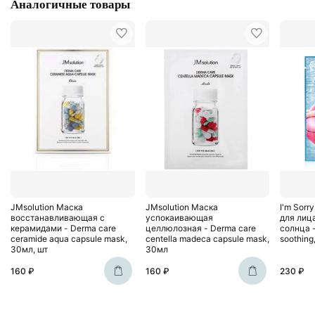
Аналогичные товары
JMsolution Маска
JMsolution Маска
I'm Sorr
восстанавливающая с
успокаивающая
для лиц
керамидами - Derma care
целлюлозная - Derma care
солнца -
ceramide aqua capsule mask,
centella madeca capsule mask,
soothing
30мл, шт
30мл
160 ₽
160 ₽
230 ₽