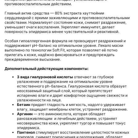
противовоспалительным действием.
Главный актив средства —
80% экстракта хауттюйнии
сердцевидной
с яркими заживляющими и противовоспалительными
свойствами. Нормализует состояние кожи, снимает раздражение,
уменьшает очаги воспаления. Укрепляет иммунитет, делает
поверхность эпидермиса менее чувствительной и реактивной.
Особая гипоаллергенная формула не провоцирует раздражений и
поддерживает pH-баланс на оптимальном уровне. Лекало маски
выполнено по технологии Soft Fit, которая позволяет её потно
прилегать к коже, надёжно фиксироваться и предупреждать
преждевременное высыхание.
Дополнительный действующие компоненты:
3 вида гиалуроновой кислоты
отвечают за глубокое
увлажнение и поддержание на оптимальном уровне
естественного ph-баланса. Гиалуроновая кислота образует
неосязаемый защитный слой, который препятствует
испарению влаги и дарит комфортное ощущение свежести и
увлажненности на лице.
Бетаин
придает гладкость и мягкость, надолго удерживает
влагу, защищает мембраны клеток, устраняет раздражение.
Аргинин
— это аминокислота, которая обладает
ранозаживляющим и лечебным действием, устраняет
несовершенства кожи, укрепляет тургор и повышает тонус
эпидермиса.
Пантенол
стимулирует восстановление целостности кожных
покровов, снимает покраснения и раздражения, обладает