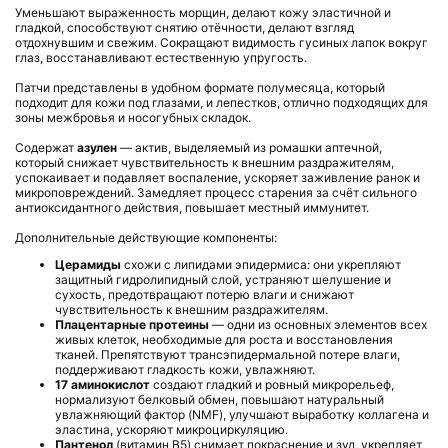
Уменьшают выраженность морщин, делают кожу эластичной и
гладкой, способствуют снятию отёчности, делают взгляд
отдохнувшим и свежим. Сокращают видимость гусиных лапок вокруг
глаз, восстанавливают естественную упругость.
Патчи представлены в удобном формате полумесяца, который
подходит для кожи под глазами, и лепестков, отлично подходящих для
зоны межбровья и носогубных складок.
Содержат
азулен
— актив, выделяемый из ромашки аптечной,
который снижает чувствительность к внешним раздражителям,
успокаивает и подавляет воспаление, ускоряет заживление ранок и
микроповреждений. Замедляет процесс старения за счёт сильного
антиоксидантного действия, повышает местный иммунитет.
Дополнительные действующие компоненты:
Церамиды
схожи с липидами эпидермиса: они укрепляют
защитный гидролипидный слой, устраняют шелушение и
сухость, предотвращают потерю влаги и снижают
чувствительность к внешним раздражителям.
Плацентарные протеины
— одни из основных элементов всех
живых клеток, необходимые для роста и восстановления
тканей. Препятствуют трансэпидермальной потере влаги,
поддерживают гладкость кожи, увлажняют.
17 аминокислот
создают гладкий и ровный микрорельеф,
нормализуют белковый обмен, повышают натуральный
увлажняющий фактор (NMF), улучшают выработку коллагена и
эластина, ускоряют микроциркуляцию.
Пантенол
(витамин B5)
снимает покраснение и зуд, укрепляет