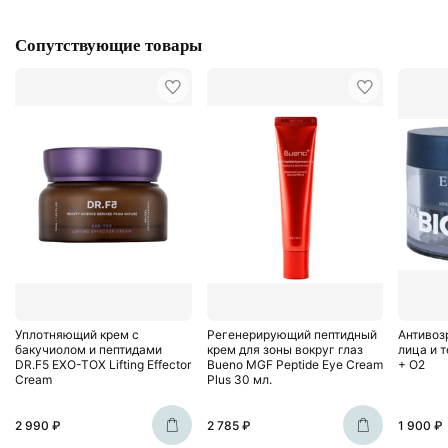
Сопутствующие товары
Уплотняющий крем с
Регенерирующий пептидный
Антивоз
бакучиолом и пептидами
крем для зоны вокруг глаз
лица и т
DR.F5 EXO-TOX Lifting Effector
Bueno MGF Peptide Eye Cream
+ O2
Cream
Plus 30 мл.
2 990 ₽
2 785 ₽
1 900 ₽