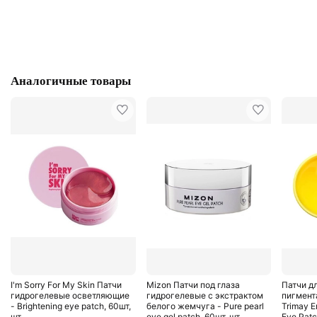
Аналогичные товары
I'm Sorry For My Skin Патчи
Mizon Патчи под глаза
Патчи дл
гидрогелевые осветляющие
гидрогелевые с экстрактом
пигмент
- Brightening eye patch, 60шт,
белого жемчуга - Pure pearl
Trimay E
шт
eye gel patch, 60шт, шт
Eye Pat