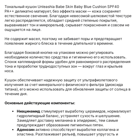
Тональный кушон
Unleashia Babe Skin Baby Blue Cushion SPF40
PA++
деликатно матирует, без эффекта маски — кожа сохраняет
естественное свечение. Благодаря невесомой шелковистой текстуре
легко распределяется, обладает средней степенью покрытия,
выравнивает тон и микрорельеф, скрывает покраснения и совсем не
ощущается на лице.
Не содержит масел, поэтому не забивает поры и предотвращает
появление жирного блеска в течение длительного времени.
Благодаря боковой кнопке на упаковке можно регулировать
необходимое количество средства и гигиенично его использовать.
Спонж каплевидной формы удобен для равномерного распределения
тона и проработки труднодоступных зон — вокруг глаз и крыльев
носа.
Кушон обеспечивает надежную защиту от ультрафиолетового
излучения за счет минерального физического фильтра (диоксида
титана), его можно использовать для обновления защиты от солнца в
течение дня.
Основные действующие компоненты:
Н
иацинамид
стимулирует выработку церамидов, нормализует
гидролипидный баланс, устраняет сухость и шелушение.
Замедляет доставку меланина в эпидермис, тем самые
предупреждает образование пигментных пятен.
Аденози
н
активно способствует выработке коллагена и
эластина. Разглаживает рельеф, повышает упругость и