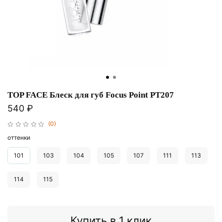
TOP FACE Блеск для губ Focus Point PT207
540 ₽
(0)
оттенки
101
103
104
105
107
111
113
114
115
Купить в 1 клик