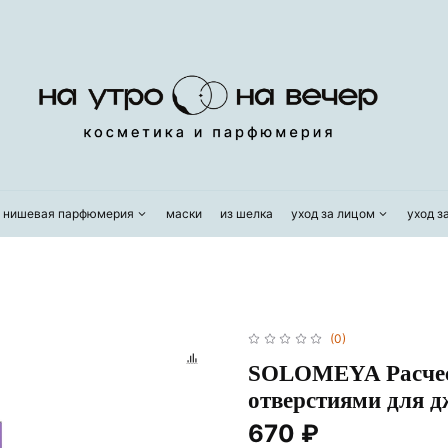
/ нишевая парфюмерия
маски
из шелка
уход за лицом
уход з
(0)
SOLOMEYA Расческ
отверстиями для д
670 ₽