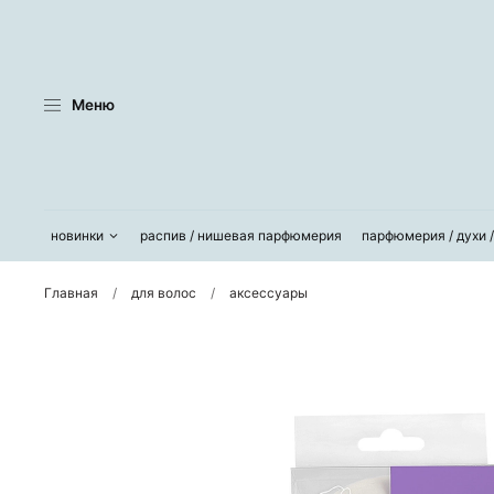
Меню
новинки
распив / нишевая парфюмерия
парфюмерия / духи 
Главная
для волос
аксессуары