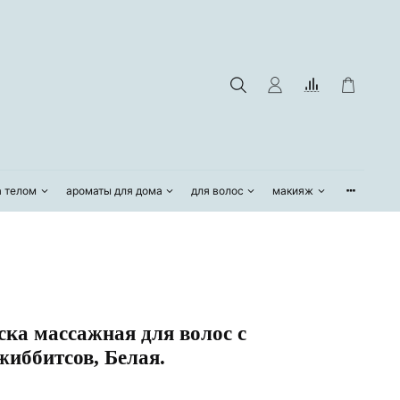
а телом
ароматы для дома
для волос
макияж
а массажная для волос с
жиббитсов, Белая.