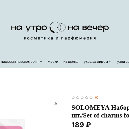
/ нишевая парфюмерия
маски
из шелка
уход за лицом
уход з
(0)
SOLOMEYA Набор у
шт./Set of charms fo
189 ₽