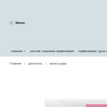
Меню
новинки
распив / нишевая парфюмерия
парфюмерия / духи 
Главная
для волос
аксессуары