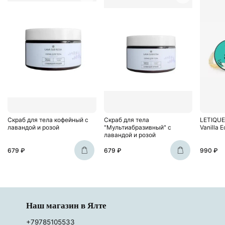
Скраб для тела кофейный с
Скраб для тела
LETIQUE
лавандой и розой
"Мультиабразивный" с
Vanilla E
лавандой и розой
679 ₽
679 ₽
990 ₽
Наш магазин в Ялте
+79785105533