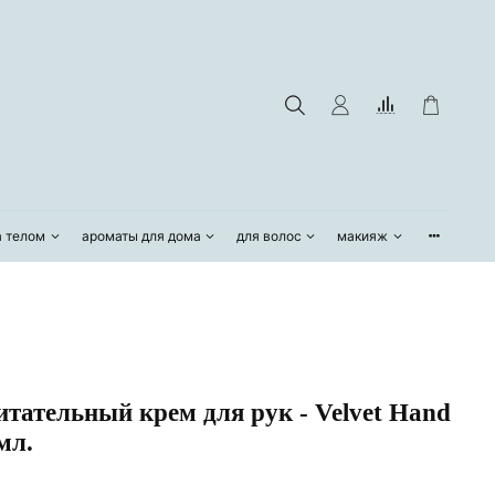
а телом
ароматы для дома
для волос
макияж
ательный крем для рук - Velvet Hand
мл.