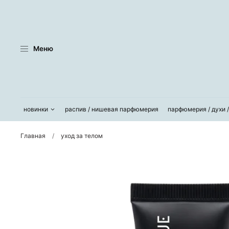
Меню
новинки
распив / нишевая парфюмерия
парфюмерия / духи 
Главная
уход за телом