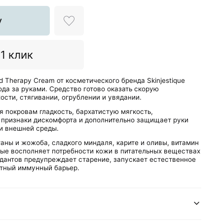
у
 1 клик
d Therapy Cream от косметического бренда Skinjestique
ода за руками. Средство готово оказать скорую
сти, стягивании, огрублении и увядании.
я покровам гладкость, бархатистую мягкость,
е признаки дискомфорта и дополнительно защищает руки
и внешней среды.
аны и жожоба, сладкого миндаля, карите и оливы, витамин
рые восполняет потребности кожи в питательных веществах
идантов предупреждает старение, запускает естественное
тный иммунный барьер.