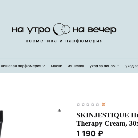
/ нишевая парфюмерия
маски
из шелка
уход за лицом
уход з
(0)
SKINJESTIQUE Пит
Therapy Cream, 30
1 190 ₽