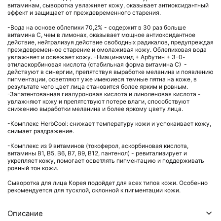
витаминам, сыворотка увлажняет кожу, оказывает антиоксидантный
эффект и защищает от преждевременного старения.
-Вода на основе облепихи 70,2% - содержит в 30 раз больше
витамина С, чем в лимонах, оказывает мощное антиоксидантное
действие, нейтрализуя действие свободных радикалов, предупреждая
преждевременное старение и омолаживая кожу. Облепиховая вода
увлажняет и освежает кожу. -Ниацинамид + Арбутин + 3-0-
этиласкорбиновая кислота (стабильная форма витамина С) -
действуют в синергии, препятствуя выработке меланина и появлению
пигментации, осветляют уже имеюиеся темные пятна на коже, в
результате чего цвет лица становится более ярким и ровным.
-Запатентованная гиалуроновая кислота и линоленовая кислота -
увлажняют кожу и препятствуют потере влаги, способствуют
снижению выработки меланина и более яркому цвету лица.
-Комплекс HerbCool: снижает температуру кожи и успокаивает кожу,
снимает раздражение.
-Комплекс из 9 витаминов (токоферол, аскорбиновая кислота,
витамины В1, В5, В6, В7, В9, В12, пантенол) - ревитализирует и
укрепляет кожу, помогает осветлять пигментацию и поддерживать
ровный тон кожи.
Сыворотка для лица Корея подойдет для всех типов кожи. Особенно
рекомендуется для тусклой, склонной к пигментации кожи.
Описание