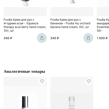
Frudia Крем для рук c
Frudia Крем для рук с
Frudia К
ягодами асаи - Squeeze
бананом - Frudia my orchard
мандари
therapy acai berry hand cream,
banana hand cream, 30г, шт
Essentia
30г, шт
50г
340 ₽
340 ₽
1 000 ₽
Аналогичные товары