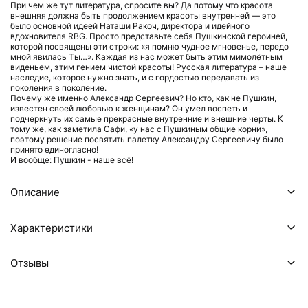
При чем же тут литература, спросите вы? Да потому что красота
внешняя должна быть продолжением красоты внутренней — это
было основной идеей Наташи Ракоч, директора и идейного
вдохновителя RBG. Просто представьте себя Пушкинской героиней,
которой посвящены эти строки: «я помню чудное мгновенье, передо
мной явилась Ты…». Каждая из нас может быть этим мимолётным
виденьем, этим гением чистой красоты! Русская литература – наше
наследие, которое нужно знать, и с гордостью передавать из
поколения в поколение.
Почему же именно Александр Сергеевич? Но кто, как не Пушкин,
известен своей любовью к женщинам? Он умел воспеть и
подчеркнуть их самые прекрасные внутренние и внешние черты. К
тому же, как заметила Сафи, «у нас с Пушкиным общие корни»,
поэтому решение посвятить палетку Александру Сергеевичу было
принято единогласно!
И вообще: Пушкин - наше всё!
Описание
Характеристики
Отзывы