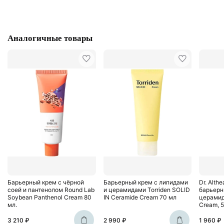
Аналогичные товары
Барьерный крем с чёрной
Барьерный крем с липидами
Dr. Alt
соей и пантенолом Round Lab
и церамидами Torriden SOLID
барьерн
Soybean Panthenol Cream 80
IN Ceramide Cream 70 мл
церамида
мл.
Cream, 
3 210 ₽
2 990 ₽
1 960 ₽