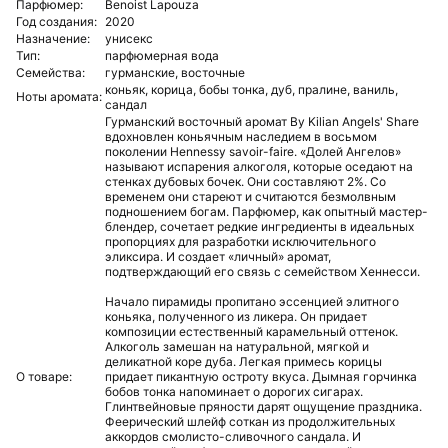
Парфюмер:
Benoist Lapouza
Год создания:
2020
Назначение:
унисекс
Тип:
парфюмерная вода
Семейства:
гурманские, восточные
коньяк, корица, бобы тонка, дуб, пралине, ваниль,
Ноты аромата:
сандал
Гурманский восточный аромат By Kilian Angels' Share
вдохновлен коньячным наследием в восьмом
поколении Hennessy savoir-faire. «Долей Ангелов»
называют испарения алкоголя, которые оседают на
стенках дубовых бочек. Они составляют 2%. Со
временем они стареют и считаются безмолвным
подношением богам. Парфюмер, как опытный мастер-
блендер, сочетает редкие ингредиенты в идеальных
пропорциях для разработки исключительного
эликсира. И создает «личный» аромат,
подтверждающий его связь с семейством Хеннесси.
Начало пирамиды пропитано эссенцией элитного
коньяка, полученного из ликера. Он придает
композиции естественный карамельный оттенок.
Алкоголь замешан на натуральной, мягкой и
деликатной коре дуба. Легкая примесь корицы
О товаре:
придает пикантную остроту вкуса. Дымная горчинка
бобов тонка напоминает о дорогих сигарах.
Глинтвейновые пряности дарят ощущение праздника.
Феерический шлейф соткан из продолжительных
аккордов смолисто-сливочного сандала. И