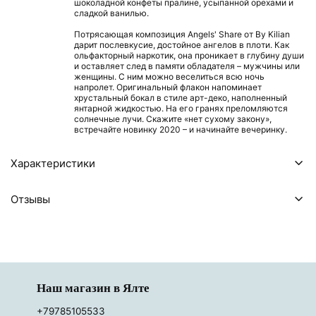
шоколадной конфеты пралине, усыпанной орехами и
сладкой ванилью.
Потрясающая композиция Angels' Share от By Kilian
дарит послевкусие, достойное ангелов в плоти. Как
ольфакторный наркотик, она проникает в глубину души
и оставляет след в памяти обладателя – мужчины или
женщины. С ним можно веселиться всю ночь
напролет. Оригинальный флакон напоминает
хрустальный бокал в стиле арт-деко, наполненный
янтарной жидкостью. На его гранях преломляются
солнечные лучи. Скажите «нет сухому закону»,
встречайте новинку 2020 – и начинайте вечеринку.
Характеристики
Отзывы
Наш магазин в Ялте
+79785105533