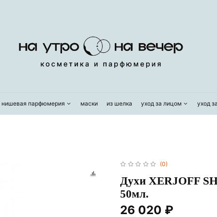
/ нишевая парфюмерия
маски
из шелка
уход за лицом
уход з
(0)
Духи XERJOFF S
50мл.
26 020 ₽