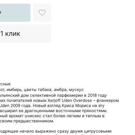
у
 1 клик
есные
от,
имбирь,
цветы табака,
амбра,
мускус
альянский дом селективной парфюмерии в 2018 году
их почитателей новым Xerjoff Uden Overdose – фланкером
den 2009 года. Новый взгляд Криса Мориса на эту
асширил ее драгоценными восточными пряностями.
ный аромат-унисекс стал более легким и теплым в
 своим предшественником.
дрящее начало выражено сразу двумя цитрусовыми