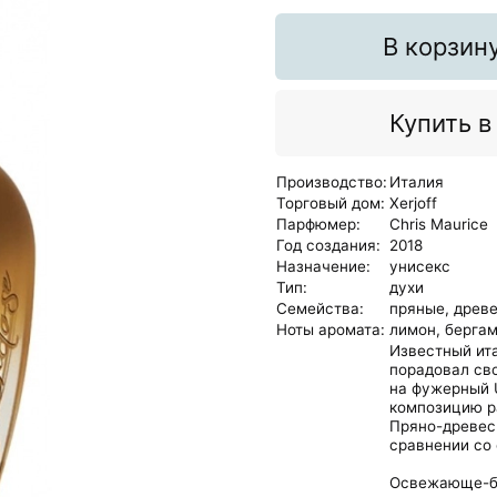
В корзин
Купить в
Производство:
Италия
Торговый дом:
Xerjoff
Парфюмер:
Chris Maurice
Год создания:
2018
Назначение:
унисекс
Тип:
духи
Семейства:
пряные,
древ
Ноты аромата:
лимон,
бергам
Известный ит
порадовал сво
на фужерный U
композицию р
Пряно-древес
сравнении со
Освежающе-бо