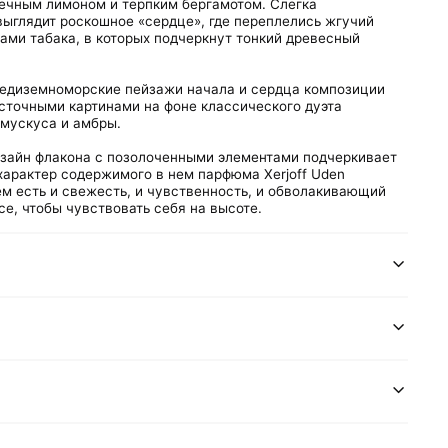
нечным лимоном и терпким бергамотом. Слегка
выглядит роскошное «сердце», где переплелись жгучий
ами табака, в которых подчеркнут тонкий древесный
едиземноморские пейзажи начала и сердца композиции
сточными картинами на фоне классического дуэта
 мускуса и амбры.
зайн флакона с позолоченными элементами подчеркивает
арактер содержимого в нем парфюма Xerjoff Uden
ем есть и свежесть, и чувственность, и обволакивающий
се, чтобы чувствовать себя на высоте.