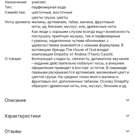
Назначение:
унисекс
Тип:
парфюмерная вода
Семейства:
цветочные,
восточные
цветы груши,
цветы
Ноты аромата:
малины,
артемизия,
табак,
малина,
фруктовые
ноты,
уд,
бензоин,
мускус,
ель,
древесные ноты
Как люди с хорошим слухом всегда ищут возможность
послушать приятную музыку, так и парфюмерные
гурманы, наделенные чутким обонянием, с
удовольствием знакомятся с новыми формулами. В
коллекцию бренда The House of Oud входит
композиция Empathy от Andrea (Thero) Casotti.
О товаре:
Волнующая сладость, свежесть, деликатное звучание
– издание действительно побалует носы, а внешнее
оформление приведет в восторг эстетов. В пирамиде
первыми раскрываются артемизия, малиновый цвет и
цветок груши. На средних тонах много малины и
фруктовых нот, дополненных табаком. Основу Emapthy
образуют древесные ноты, ель, мускус, бенозин и уд.
Описание
Характеристики
Отзывы