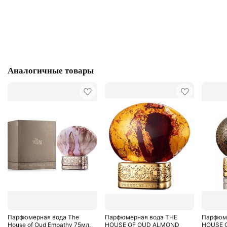
Аналогичные товары
Парфюмерная вода The
Парфюмерная вода THE
Парфюм
House of Oud Empathy 75мл.
HOUSE OF OUD ALMOND
HOUSE 