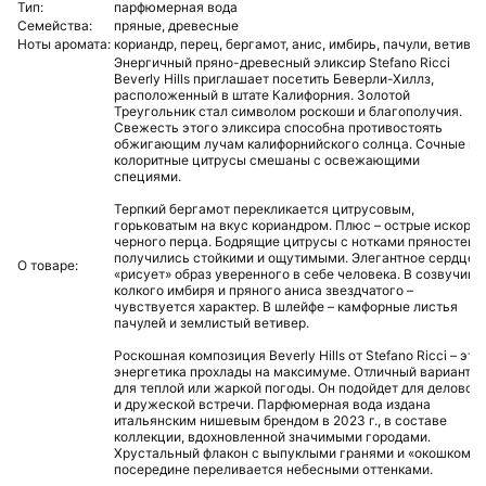
Тип:
парфюмерная вода
Семейства:
пряные,
древесные
Ноты аромата:
кориандр,
перец,
бергамот,
анис,
имбирь,
пачули,
ветивер
Энергичный пряно-древесный эликсир Stefano Ricci
Beverly Hills приглашает посетить Беверли-Хиллз,
расположенный в штате Калифорния. Золотой
Треугольник стал символом роскоши и благополучия.
Свежесть этого эликсира способна противостоять
обжигающим лучам калифорнийского солнца. Сочные и
колоритные цитрусы смешаны с освежающими
специями.
Терпкий бергамот перекликается цитрусовым,
горьковатым на вкус кориандром. Плюс – острые искорки
черного перца. Бодрящие цитрусы с нотками пряностей
получились стойкими и ощутимыми. Элегантное сердце
О товаре:
«рисует» образ уверенного в себе человека. В созвучии
колкого имбиря и пряного аниса звездчатого –
чувствуется характер. В шлейфе – камфорные листья
пачулей и землистый ветивер.
Роскошная композиция Beverly Hills от Stefano Ricci – это
энергетика прохлады на максимуме. Отличный вариант
для теплой или жаркой погоды. Он подойдет для деловой
и дружеской встречи. Парфюмерная вода издана
итальянским нишевым брендом в 2023 г., в составе
коллекции, вдохновленной значимыми городами.
Хрустальный флакон с выпуклыми гранями и «окошком»
посередине переливается небесными оттенками.