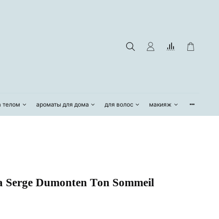
а телом
ароматы для дома
для волос
макияж
 Serge Dumonten Тon Sommeil