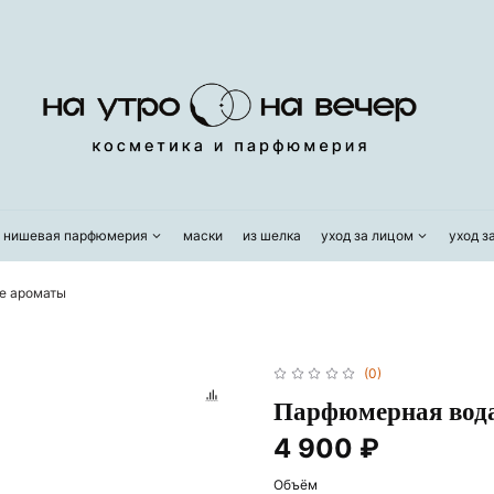
/ нишевая парфюмерия
маски
из шелка
уход за лицом
уход з
е ароматы
(0)
Парфюмерная вода
4 900 ₽
Объём