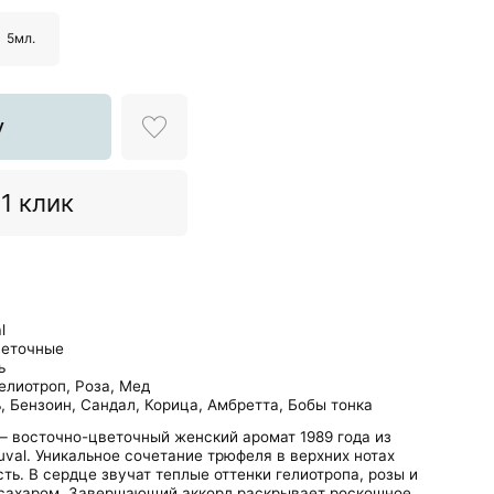
5мл.
у
 1 клик
l
веточные
ь
елиотроп, Роза, Мед
, Бензоин, Сандал, Корица, Амбретта, Бобы тонка
– восточно-цветочный женский аромат 1989 года из
val. Уникальное сочетание трюфеля в верхних нотах
ь. В сердце звучат теплые оттенки гелиотропа, розы и
 сахаром. Завершающий аккорд раскрывает роскошное