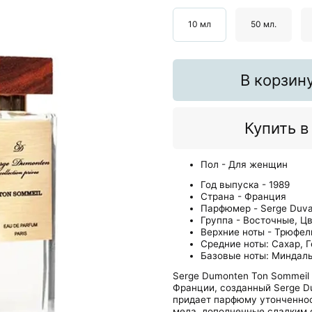
10 мл
50 мл.
В корзин
Купить в
Пол - Для женщин
Год выпуска - 1989
Страна - Франция
Парфюмер - Serge Duva
Группа - Восточные, Ц
Верхние ноты - Трюфел
Средние ноты: Сахар, Г
Базовые ноты: Миндаль
Serge Dumonten Ton Sommeil 
Франции, созданный Serge Du
придает парфюму утонченност
меда, дополненные сладким