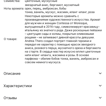
Семейства:
цветочные,
мускусные
звездчатый анис,
бергамот,
мускатный
Ноты аромата:
орех,
перец,
амброксан,
бобы
тонка,
ваниль,
мускус,
жасмин,
иланг-иланг,
роза
Некоторые ароматы можно сравнить с
произведениями художественного искусства. Аромат
для мужчин и женщин Contessa от Moresque,
выпущенный в 2016 году, символизирует красавицу-
итальянку из знатного рода. Даже роскошные пейзажи
– цветущие сады и холмы, покрытые оливковыми
рощами – не затмевают дивной красоты девушки.
О товаре:
Andrea Thero создал портрет главной героини и
передал ее характер с помощью красок звездного
аниса, розового перца, мускатного ореха и бергамота
на старте. В сердце мастер искусно вплел цветочные
нити иланг-иланга, жасмина и розы. В основе
парфюма – обилие бобов тонка, ваниль, амброксан и
совсем немного мускуса.
Описание
Характеристики
Отзывы