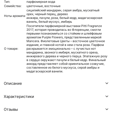
Тип:
парфюмерная вода
Семейства:
цветочные,
восточные
сицилийский мандарин,
серая амбра,
мускатный
орех,
черный перец,
дерево
Ноты аромата:
инжира,
пачули,
роза,
белый кедр,
мадагаскарская
ваниль,
белый мускус,
имбирь
Посетители парфюмерной выставки Pitti Fragranze
2017, которая проводилась во Флоренции, смогли
первыми познакомиться со стойким и шлейфовым
ароматом Purple Flowers, представленным маркой
Mancera. Фиолетовые Цветы – восточное цветочное
издание, и главной нотой в нем стала роза. Парфюм
О товаре:
раскрывается эмоционально – с лучистых нот
мандарина, звонкого имбиря, мускатного ореха,
инжирового дерева и черного перца. Эпатажную розу
в сердце окружают пачули и белый кедр. Финальный
аккорд представляет собой ориентальное созвучие,
составленное из белого мускуса, серой амбры и
мадагаскарской ванили.
Описание
Характеристики
Отзывы