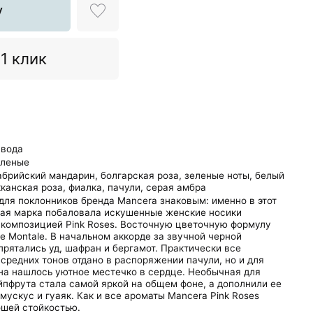
у
 1 клик
 вода
еленые
абрийский мандарин,
болгарская роза,
зеленые ноты,
белый
канская роза,
фиалка,
пачули,
серая амбра
 для поклонников бренда Mancera знаковым: именно в этот
ая марка побаловала искушенные женские носики
композицией Pink Roses. Восточную цветочную формулу
re Montale. В начальном аккорде за звучной черной
рятались уд, шафран и бергамот. Практически все
средних тонов отдано в распоряжении пачули, но и для
на нашлось уютное местечко в сердце. Необычная для
йпфрута стала самой яркой на общем фоне, а дополнили ее
 мускус и гуаяк. Как и все ароматы Mancera Pink Roses
ошей стойкостью.