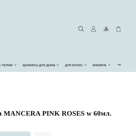
а телом
ароматы для дома
для волос
макияж
а MANCERA PINK ROSES w 60мл.