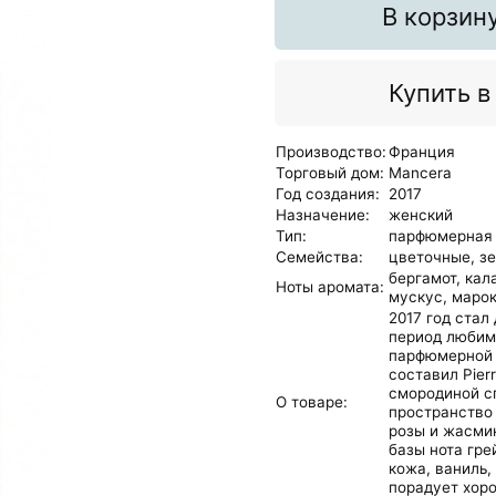
В корзин
Купить в
Производство:
Франция
Торговый дом:
Mancera
Год создания:
2017
Назначение:
женский
Тип:
парфюмерная
Семейства:
цветочные,
з
бергамот,
кал
Ноты аромата:
мускус,
марок
2017 год стал
период любим
парфюмерной 
составил Pier
смородиной сп
О товаре:
пространство 
розы и жасми
базы нота гре
кожа, ваниль,
порадует хор