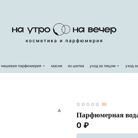
/ нишевая парфюмерия
маски
из шелка
уход за лицом
уход з
(0)
Парфюмерная вод
0 ₽