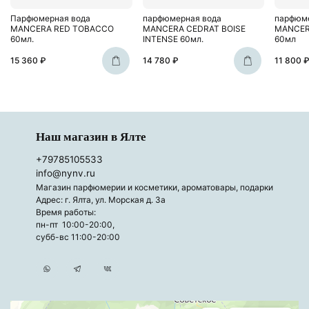
Парфюмерная вода
парфюмерная вода
парфюме
MANCERA RED TOBACCO
MANCERA CEDRAT BOISE
MANCER
60мл.
INTENSE 60мл.
60мл
15 360 ₽
14 780 ₽
11 800 
Наш магазин в Ялте
+79785105533
info@nynv.ru
Магазин парфюмерии и косметики, ароматовары, подарки
Адрес: г. Ялта, ул. Морская д. 3а
Время работы:
пн-пт 10:00-20:00,
субб-вс 11:00-20:00