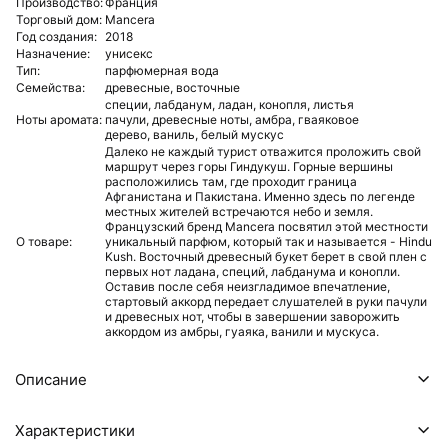
Производство:
Франция
Торговый дом:
Mancera
Год создания:
2018
Назначение:
унисекс
Тип:
парфюмерная вода
Семейства:
древесные,
восточные
специи,
лабданум,
ладан,
конопля,
листья
Ноты аромата:
пачули,
древесные ноты,
амбра,
гваяковое
дерево,
ваниль,
белый мускус
Далеко не каждый турист отважится проложить свой
маршрут через горы Гиндукуш. Горные вершины
расположились там, где проходит граница
Афганистана и Пакистана. Именно здесь по легенде
местных жителей встречаются небо и земля.
Французский бренд Mancera посвятил этой местности
О товаре:
уникальный парфюм, который так и называется - Hindu
Kush. Восточный древесный букет берет в свой плен с
первых нот ладана, специй, лабданума и конопли.
Оставив после себя неизгладимое впечатление,
стартовый аккорд передает слушателей в руки пачули
и древесных нот, чтобы в завершении заворожить
аккордом из амбры, гуаяка, ванили и мускуса.
Описание
Характеристики