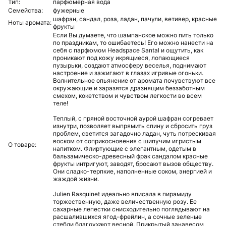
Тип:
парфюмерная вода
Семейства:
фужерные
шафран,
сандал,
роза,
ладан,
пачули,
ветивер,
красные
Ноты аромата:
фрукты
Если Вы думаете, что шампанское можно пить только
по праздникам, то ошибаетесь! Его можно нанести на
себя с парфюмом Headspace Santal и ощутить, как
проникают под кожу икрящиеся, лопающиеся
пузырьки, создают атмосферу веселья, поднимают
настроение и зажигают в глазах игривые огоньки.
Волнительное опьянение от аромата почувствуют все
окружающие и заразятся дразнящим беззаботным
смехом, кокетством и чувством легкости во всем
теле!
Теплый, с пряной восточной аурой шафран согревает
изнутри, позволяет выпрямить спину и сбросить груз
проблем, светится загадочно ладан, чуть потрескивая
воском от соприкосновения с шипучим игристым
О товаре:
напитком. Флиртующие с элегантным, одетым в
бальзамическо-древесный фрак сандалом красные
фрукты интригуют, заводят, бросают вызов обществу.
Они сладко-терпкие, наполненные соком, энергией и
жаждой жизни.
Julien Rasquinet идеально вписала в пирамиду
торжественную, даже величественную розу. Ее
сахарные лепестки снисходительно поглядывают на
расшалившихся ягод-фрейлин, а сочные зеленые
стебли благоухают весной. Прикрытый занавесом