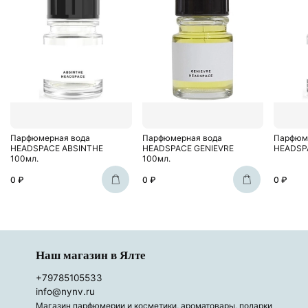
Парфюмерная вода
Парфюмерная вода
Парфюм
HEADSPACE ABSINTHE
HEADSPACE GENIEVRE
HEADSP
100мл.
100мл.
0 ₽
0 ₽
0 ₽
Наш магазин в Ялте
+79785105533
info@nynv.ru
Магазин парфюмерии и косметики, ароматовары, подарки