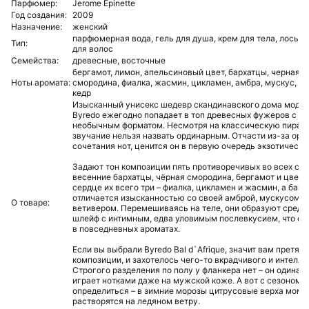
Парфюмер:
Jerome Epinette
Год создания:
2009
Назначение:
женский
парфюмерная вода,
гель для душа,
крем для тела,
лосьон
Тип:
для волос
Семейства:
древесные,
восточные
бергамот,
лимон,
апельсиновый цвет,
бархатцы,
черная
Ноты аромата:
смородина,
фиалка,
жасмин,
цикламен,
амбра,
мускус,
ве
кедр
Изысканный унисекс шедевр скандинавского дома моды – 
Byredo ежегодно попадает в топ древесных фужеров с п
необычным форматом. Несмотря на классическую пирам
звучание нельзя назвать ординарным. Отчасти из-за ори
сочетания нот, ценится он в первую очередь экзотическ
Задают тон композиции пять противоречивых во всех смы
весенние бархатцы, чёрная смородина, бергамот и цвет 
сердце их всего три – фиалка, цикламен и жасмин, а база
отличается изысканностью со своей амброй, мускусом, 
О товаре:
ветивером. Перемешиваясь на теле, они образуют средн
шлейф с интимным, едва уловимым послевкусием, что ос
в повседневных ароматах.
Если вы выбрали Byredo Bal d`Afrique, значит вам претя
композиции, и захотелось чего-то вкрадчивого и интелли
Строгого разделения по полу у фланкера нет – он одинак
играет нотками даже на мужской коже. А вот с сезоном с
определиться – в зимние морозы цитрусовые верха моме
растворятся на ледяном ветру.