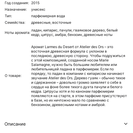
Год создания:
2015
Назначение:
унисекс
Тип:
парфюмерная вода
Семейства:
древесные,
восточные
ладан,
кипарис,
пачули,
гваяковое дерево,
белый
Ноты аромата:
кедр,
цитрус,
амбра,
бензоин,
древесные ноты
Аромат Larmes du Desert от Atelier des Ors – это
восточная древесная формула с уклоном в
последнюю, древесную сторону. Чтобы подружиться
с этой композицией, созданной носом Marie
Salamagne, нужно быть большим любителем или
любительницей ладана в парфюмерии. Если по
порядку, то ладан в компании с кипарисом начинают
О товаре:
звучание Atelier des Ors. Дерево гуаяк – обычно тихое
и сдержанное – довольно громко заявляет о себе в
сердце на фоне более тихого дуэта пачули и белого
кедра. Цитрусы хотя и по канонам парфюмерии
появляются на старте, в этом парфюме присутствуют
в базе, но их ничтожно мало по сравнению с
бензоином, древесными нотами и амброй.
Описание