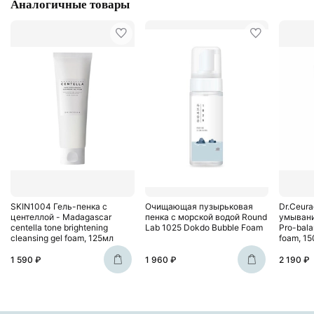
Аналогичные товары
SKIN1004 Гель-пенка с
Очищающая пузырьковая
Dr.Ceura
центеллой - Madagascar
пенка с морской водой Round
умыван
centella tone brightening
Lab 1025 Dokdo Bubble Foam
Pro-bala
cleansing gel foam, 125мл
foam, 1
1 590 ₽
1 960 ₽
2 190 ₽