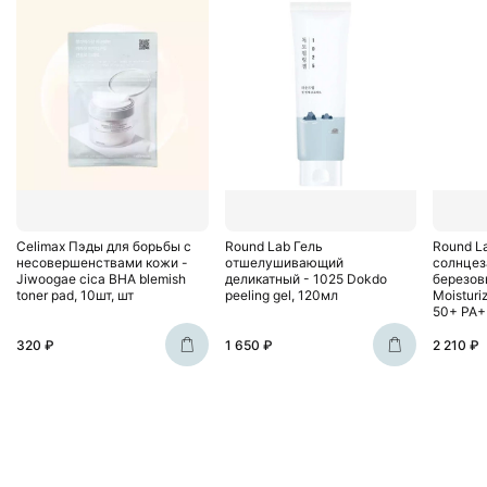
Celimax Пэды для борьбы с
Round Lab Гель
Round L
несовершенствами кожи -
отшелушивающий
солнцез
Jiwoogae cica BHA blemish
деликатный - 1025 Dokdo
березов
toner pad, 10шт, шт
peeling gel, 120мл
Moisturi
50+ PA+
320 ₽
1 650 ₽
2 210 ₽