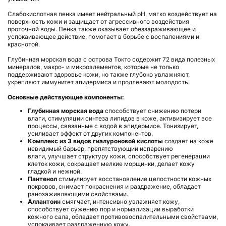
Слабокислотная пенка имеет нейтральный рН, мягко воздействует на
поверхность кожи и защищает от агрессивного воздействия
проточной воды. Пенка также оказывает обеззараживающее и
успокаивающее действие, помогает в борьбе с воспалениями и
краснотой.
Глубинная морская вода с острова Токто содержит 72 вида полезных
минералов, макро- и микроэлементов, которые не только
поддерживают здоровье кожи, но также глубоко увлажняют,
укрепляют иммунитет эпидермиса и продлевают молодость.
Основные действующие компоненты:
Глубинная морская вода
способствует снижению потери
влаги, стимуляции синтеза липидов в коже, активизирует все
процессы, связанные с водой в эпидермисе. Тонизирует,
усиливает эффект от других компонентов.
Комплекс из 3 видов гиалуроновой кислоты
создает на коже
невидимый барьер, препятствующий испарению
влаги, улучшает структуру кожи, способствует регенерации
клеток кожи, сокращает мелкие морщинки, делает кожу
гладкой и нежной.
Пантенол
стимулирует восстановление целостности кожных
покровов, снимает покраснения и раздражение, обладает
ранозаживляющими свойствами.
Аллантоин
смягчает, интенсивно увлажняет кожу,
способствует сужению пор и нормализации выработки
кожного сала, обладает противовоспалительными свойствами,
успокаивает раздраженную кожу.