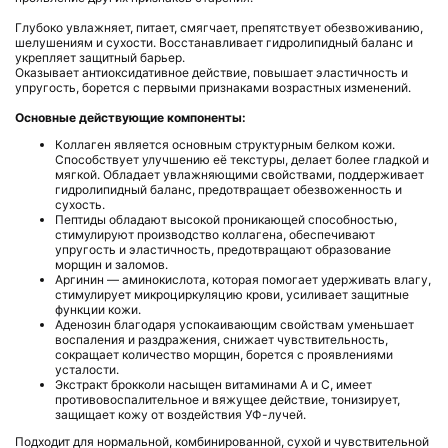
Глубоко увлажняет, питает, смягчает, препятствует обезвоживанию,
шелушениям и сухости. Восстанавливает гидролипидный баланс и
укрепляет защитный барьер.
Оказывает антиоксидативное действие, повышает эластичность и
упругость, борется с первыми признаками возрастных изменений.
Основные действующие компоненты:
Коллаген является основным структурным белком кожи.
Способствует улучшению её текстуры, делает более гладкой и
мягкой. Обладает увлажняющими свойствами, поддерживает
гидролипидный баланс, предотвращает обезвоженность и
сухость.
Пептиды обладают высокой проникающей способностью,
стимулируют производство коллагена, обеспечивают
упругость и эластичность, предотвращают образование
морщин и заломов.
Аргинин — аминокислота, которая помогает удерживать влагу,
стимулирует микроциркуляцию крови, усиливает защитные
функции кожи.
Аденозин благодаря успокаивающим свойствам уменьшает
воспаления и раздражения, снижает чувствительность,
сокращает количество морщин, борется с проявлениями
усталости.
Экстракт брокколи насыщен витаминами А и С, имеет
противовоспалительное и вяжущее действие, тонизирует,
защищает кожу от воздействия УФ-лучей.
Подходит для нормальной, комбинированной, сухой и чувствительной