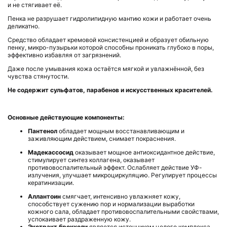
и не стягивает её.
Пенка не разрушает гидролипидную мантию кожи и работает очень
деликатно.
Средство обладает кремовой консистенцией и образует обильную
пенку, микро-пузырьки которой способны проникать глубоко в поры,
эффективно избавляя от загрязнений.
Даже после умывания кожа остаётся мягкой и увлажнённой, без
чувства стянутости.
Не содержит сульфатов, парабенов и искусственных красителей
.
Основные действующие компоненты:
Пантенол
обладает мощным восстанавливающим и
заживляющим действием, снимает покраснения.
Мадекассосид
оказывает мощное антиоксидантное действие,
стимулирует синтез коллагена, оказывает
противовоспалительный эффект. Ослабляет действие УФ-
излучения, улучшает микроциркуляцию. Регулирует процессы
кератинизации.
Аллантоин
смягчает, интенсивно увлажняет кожу,
способствует сужению пор и нормализации выработки
кожного сала, обладает противовоспалительными свойствами,
успокаивает раздраженную кожу.
Экстракт брокколи
является источником целого комплекса