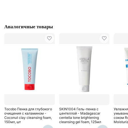
Аналогичные товары
Tocobo Пенка для глубокого
SKIN1004 Гель-пенка с
Увлажня
очищения с каламином -
центеллой - Madagascar
умывани
Coconut clay cleansing foam,
centella tone brightening
соком Ro
150мл, шт
cleansing gel foam, 125мл
Moisturi