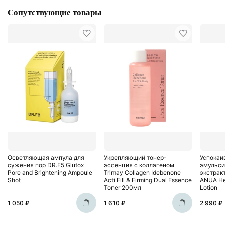
Сопутствующие товары
Осветляющая ампула для
Укрепляющий тонер-
Успокаи
сужения пор DR.F5 Glutox
эссенция с коллагеном
эмульси
Pore and Brightening Ampoule
Trimay Collagen Idebenone
экстрак
Shot
Acti Fill & Firming Dual Essence
ANUA Hea
Toner 200мл
Lotion
1 050 ₽
1 610 ₽
2 990 ₽