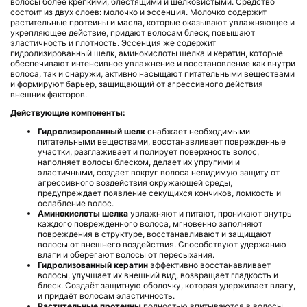
волосы более крепкими, блестящими и шелковистыми. Средство
состоит из двух слоев: молочко и эссенция. Молочко содержит
растительные протеины и масла, которые оказывают увлажняющее и
укрепляющее действие, придают волосам блеск, повышают
эластичность и плотность. Эссенция же содержит
гидролизированный шелк, аминокислоты шелка и кератин, которые
обеспечивают интенсивное увлажнение и восстановление как внутри
волоса, так и снаружи, активно насыщают питательными веществами
и формируют барьер, защищающий от агрессивного действия
внешних факторов.
Действующие компоненты:
Гидролизированный шелк
снабжает необходимыми
питательными веществами, восстанавливает поврежденные
участки, разглаживает и полирует поверхность волос,
наполняет волосы блеском, делает их упругими и
эластичными, создает вокруг волоса невидимую защиту от
агрессивного воздействия окружающей среды,
предупреждает появление секущихся кончиков, ломкость и
ослабление волос.
Аминокислоты шелка
увлажняют и питают, проникают внутрь
каждого поврежденного волоса, мгновенно заполняют
повреждения в структуре, восстанавливают и защищают
волосы от внешнего воздействия. Способствуют удержанию
влаги и оберегают волосы от пересыхания.
Гидролизованный кератин
эффективно восстанавливает
волосы, улучшает их внешний вид, возвращает гладкость и
блеск. Создаёт защитную оболочку, которая удерживает влагу,
и придаёт волосам эластичность.
Растительные протеины
полностью впитываются в волосы,