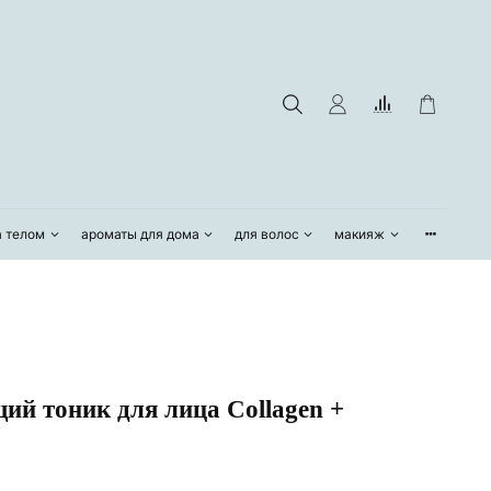
а телом
ароматы для дома
для волос
макияж
й тоник для лица Collagen +