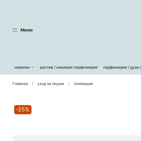
Меню
новинки
распив / нишевая парфюмерия
парфюмерия / духи 
Главная
уход за лицом
тонизация
-25%