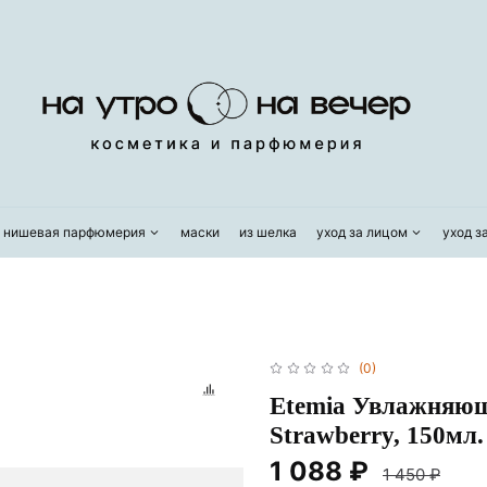
/ нишевая парфюмерия
маски
из шелка
уход за лицом
уход з
(0)
Etemia Увлажняющи
Strawberry, 150мл.
1 088 ₽
1 450 ₽