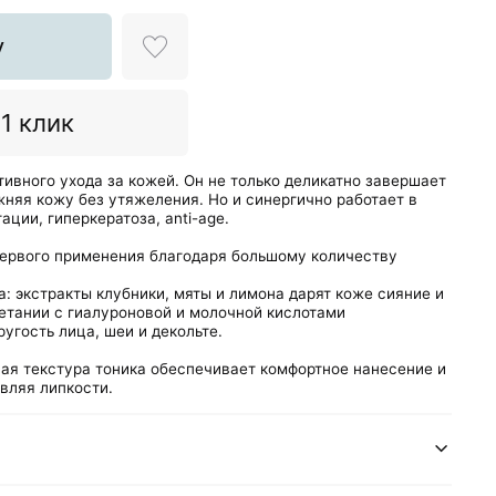
у
 1 клик
ивного ухода за кожей. Он не только деликатно завершает
няя кожу без утяжеления. Но и синергично работает в
ции, гиперкератоза, anti-age.
ервого применения благодаря большому количеству
а:
экстракты клубники, мяты и лимона дарят коже сияние и
четании с гиалуроновой и молочной кислотами
ругость лица, шеи и декольте.
ая текстура тоника обеспечивает комфортное нанесение и
вляя липкости.