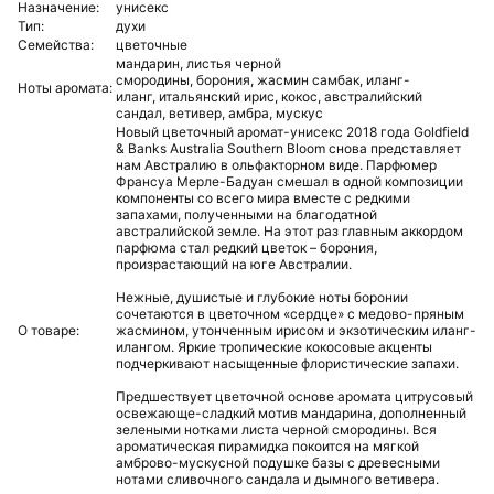
Назначение:
унисекс
Тип:
духи
Семейства:
цветочные
мандарин,
листья черной
смородины,
борония,
жасмин самбак,
иланг-
Ноты аромата:
иланг,
итальянский ирис,
кокос,
австралийский
сандал,
ветивер,
амбра,
мускус
Новый цветочный аромат-унисекс 2018 года Goldfield
& Banks Australia Southern Bloom снова представляет
нам Австралию в ольфакторном виде. Парфюмер
Франсуа Мерле-Бадуан смешал в одной композиции
компоненты со всего мира вместе с редкими
запахами, полученными на благодатной
австралийской земле. На этот раз главным аккордом
парфюма стал редкий цветок – борония,
произрастающий на юге Австралии.
Нежные, душистые и глубокие ноты боронии
сочетаются в цветочном «сердце» с медово-пряным
О товаре:
жасмином, утонченным ирисом и экзотическим иланг-
илангом. Яркие тропические кокосовые акценты
подчеркивают насыщенные флористические запахи.
Предшествует цветочной основе аромата цитрусовый
освежающе-сладкий мотив мандарина, дополненный
зелеными нотками листа черной смородины. Вся
ароматическая пирамидка покоится на мягкой
амброво-мускусной подушке базы с древесными
нотами сливочного сандала и дымного ветивера.