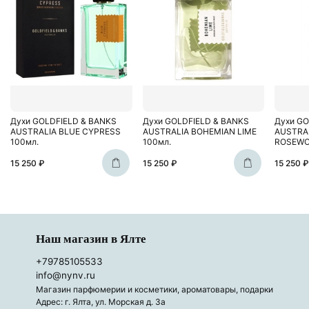
Духи GOLDFIELD & BANKS
Духи GOLDFIELD & BANKS
Духи GO
AUSTRALIA BLUE CYPRESS
AUSTRALIA BOHEMIAN LIME
AUSTRA
100мл.
100мл.
ROSEWO
15 250 ₽
15 250 ₽
15 250 ₽
Наш магазин в Ялте
+79785105533
info@nynv.ru
Магазин парфюмерии и косметики, ароматовары, подарки
Адрес: г. Ялта, ул. Морская д. 3а