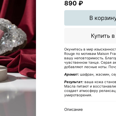
890 ₽
В корзин
Купить в
Окунитесь в мир изысканност
Rouge по мотивам Maison Fra
вашу неповторимость. Благ
чувственном танце. Серая ам
добавляют лесные ноты. Поч
Аромат:
шафран, жасмин, сер
Результат:
ваша кожа станов
Масла питают и восстанавлив
создает атмосферу релаксац
умиротворения.
Описание