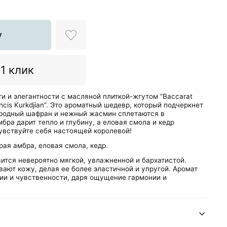
у
 1 клик
и и элегантности с масляной плиткой-жгутом “Baccarat
ncis Kurkdjian”. Это ароматный шедевр, который подчеркнет
ородный шафран и нежный жасмин сплетаются в
бра дарит тепло и глубину, а еловая смола и кедр
увствуйте себя настоящей королевой!
ая амбра, еловая смола, кедр.
ится невероятно мягкой, увлажненной и бархатистой.
ают кожу, делая ее более эластичной и упругой. Аромат
ии и чувственности, даря ощущение гармонии и