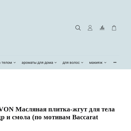
а телом
ароматы для дома
для волос
макияж
ON Масляная плитка-жгут для тела
р и смола (по мотивам Baccarat