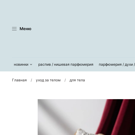
Меню
новинки
распив / нишевая парфюмерия
парфюмерия / духи 
Главная
уход за телом
для тела