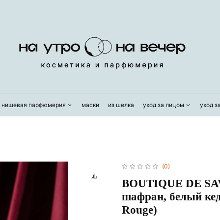
/ нишевая парфюмерия
маски
из шелка
уход за лицом
уход з
(0)
BOUTIQUE DE SAV
шафран, белый кед
Rouge)