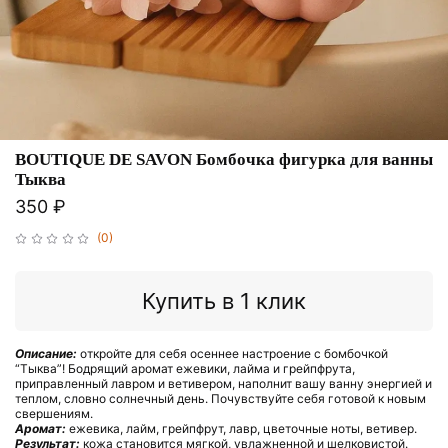
BOUTIQUE DE SAVON Бомбочка фигурка для ванны
Тыква
350 ₽
(0)
Купить в 1 клик
Описание:
откройте для себя осеннее настроение с бомбочкой
“Тыква”! Бодрящий аромат ежевики, лайма и грейпфрута,
приправленный лавром и ветивером, наполнит вашу ванну энергией и
теплом, словно солнечный день. Почувствуйте себя готовой к новым
свершениям.
Аромат:
ежевика, лайм, грейпфрут, лавр, цветочные ноты, ветивер.
Результат:
кожа становится мягкой, увлажненной и шелковистой.