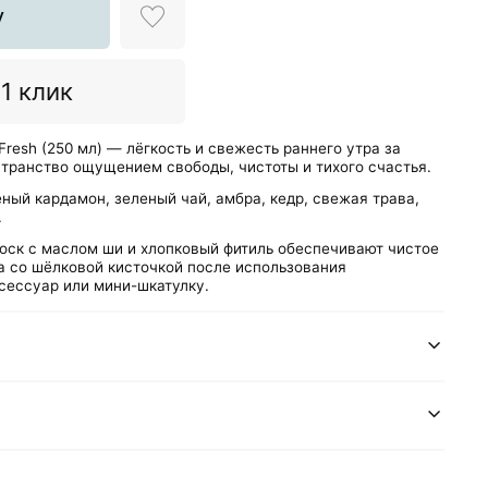
у
 1 клик
esh (250 мл) — лёгкость и свежесть раннего утра за
странство ощущением свободы, чистоты и тихого счастья.
еный кардамон, зеленый чай, амбра, кедр, свежая трава,
.
оск с маслом ши и хлопковый фитиль обеспечивают чистое
а со шёлковой кисточкой после использования
сессуар или мини-шкатулку.