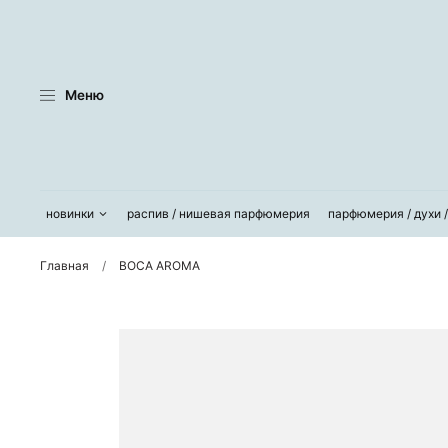
Меню
новинки
распив / нишевая парфюмерия
парфюмерия / духи 
Главная
BOCA AROMA