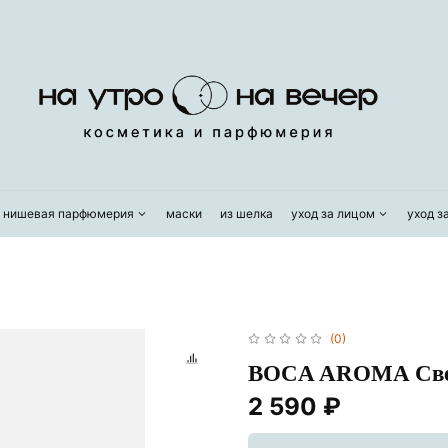
/ нишевая парфюмерия
маски
из шелка
уход за лицом
уход з
(0)
BOCA AROMA Свеч
2 590 ₽