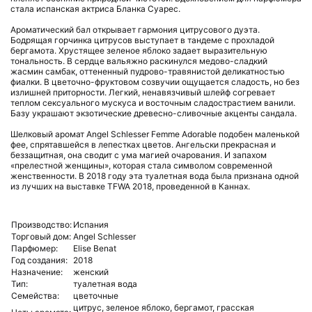
стала испанская актриса Бланка Суарес.
Ароматический бал открывает гармония цитрусового дуэта.
Бодрящая горчинка цитрусов выступает в тандеме с прохладой
бергамота. Хрустящее зеленое яблоко задает выразительную
тональность. В сердце вальяжно раскинулся медово-сладкий
жасмин самбак, оттененный пудрово-травянистой деликатностью
фиалки. В цветочно-фруктовом созвучии ощущается сладость, но без
излишней приторности. Легкий, ненавязчивый шлейф согревает
теплом сексуального мускуса и восточным сладострастием ванили.
Базу украшают экзотические древесно-сливочные акценты сандала.
Шелковый аромат Angel Schlesser Femme Adorable подобен маленькой
фее, спрятавшейся в лепестках цветов. Ангельски прекрасная и
беззащитная, она сводит с ума магией очарования. И запахом
«прелестной женщины», которая стала символом современной
женственности. В 2018 году эта туалетная вода была признана одной
из лучших на выставке TFWA 2018, проведенной в Каннах.
Производство:
Испания
Торговый дом:
Angel Schlesser
Парфюмер:
Elise Benat
Год создания:
2018
Назначение:
женский
Тип:
туалетная вода
Семейства:
цветочные
цитрус,
зеленое яблоко,
бергамот,
грасская