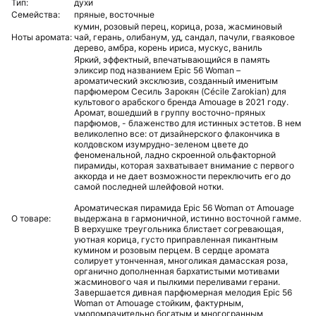
Тип:
духи
Семейства:
пряные,
восточные
кумин,
розовый перец,
корица,
роза,
жасминовый
Ноты аромата:
чай,
герань,
олибанум,
уд,
сандал,
пачули,
гваяковое
дерево,
амбра,
корень ириса,
мускус,
ваниль
Яркий, эффектный, впечатывающийся в память
эликсир под названием Epic 56 Woman –
ароматический эксклюзив, созданный именитым
парфюмером Сесиль Зарокян (Cécile Zarokian) для
культового арабского бренда Amouage в 2021 году.
Аромат, вошедший в группу восточно-пряных
парфюмов, - блаженство для истинных эстетов. В нем
великолепно все: от дизайнерского флакончика в
колдовском изумрудно-зеленом цвете до
феноменальной, ладно скроенной ольфакторной
пирамиды, которая захватывает внимание с первого
аккорда и не дает возможности переключить его до
самой последней шлейфовой нотки.
Ароматическая пирамида Epic 56 Woman от Amouage
О товаре:
выдержана в гармоничной, истинно восточной гамме.
В верхушке треугольника блистает согревающая,
уютная корица, густо приправленная пикантным
кумином и розовым перцем. В сердце аромата
солирует утонченная, многоликая дамасская роза,
органично дополненная бархатистыми мотивами
жасминового чая и пылкими переливами герани.
Завершается дивная парфюмерная мелодия Epic 56
Woman от Amouage стойким, фактурным,
умопомрачительно богатым и многогранным