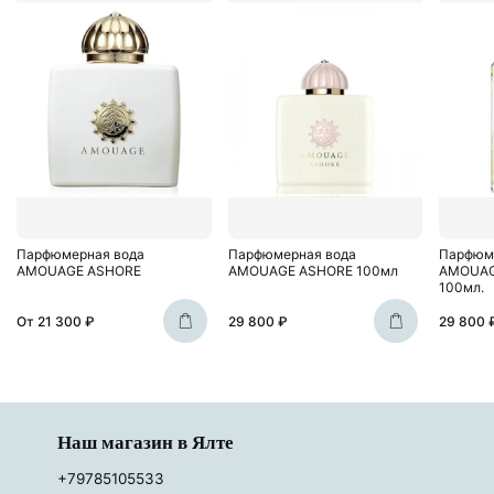
Парфюмерная вода
Парфюмерная вода
Парфюм
AMOUAGE ASHORE
AMOUAGE ASHORE 100мл
AMOUAG
100мл.
От
21 300 ₽
29 800 ₽
29 800 
Наш магазин в Ялте
+79785105533