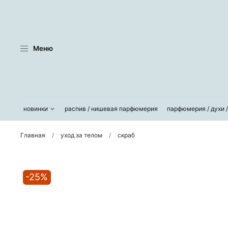
Меню
новинки
распив / нишевая парфюмерия
парфюмерия / духи 
Главная
уход за телом
скраб
-25%