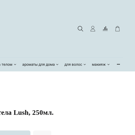
а телом
ароматы для дома
для волос
макияж
тела Lush, 250мл.