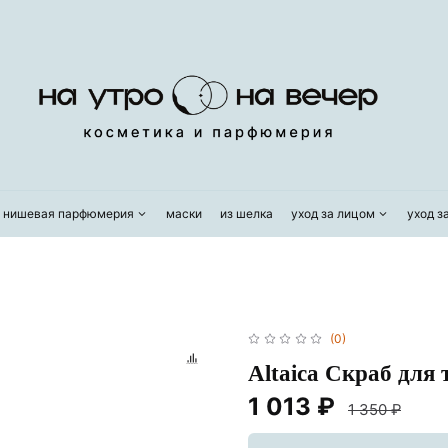
/ нишевая парфюмерия
маски
из шелка
уход за лицом
уход з
(0)
Altaica Скраб для 
1 013 ₽
1 350 ₽